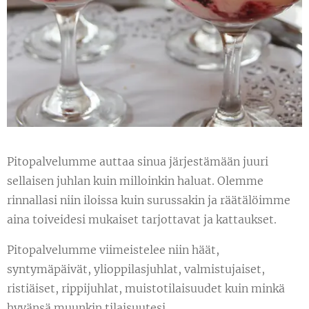
Pitopalvelumme auttaa sinua järjestämään juuri
sellaisen juhlan kuin milloinkin haluat. Olemme
rinnallasi niin iloissa kuin surussakin ja räätälöimme
aina toiveidesi mukaiset tarjottavat ja kattaukset.
Pitopalvelumme viimeistelee niin häät,
syntymäpäivät, ylioppilasjuhlat, valmistujaiset,
ristiäiset, rippijuhlat, muistotilaisuudet kuin minkä
hyvänsä muunkin tilaisuutesi.