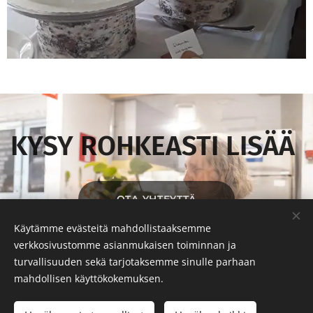
KYSY ROHKEASTI LISÄÄ
OTA YHTEYTTÄ
Käytämme evästeitä mahdollistaaksemme
verkkosivustomme asianmukaisen toiminnan ja
turvallisuuden sekä tarjotaksemme sinulle parhaan
Juhlapalvelu Enni-Inkeri
mahdollisen käyttökokemuksen.
Käyttöehdot
|
Tietosuojakäytäntö