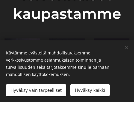
kaupastamme
Käytämme evästeitä mahdollistaaksemme
verkkosivustomme asianmukaisen toiminnan ja
turvallisuuden sekä tarjotaksemme sinulle parhaan
mahdollisen käyttökokemuksen.
Kakut
Makeat
Leivät
Hyväksy vain tarpeelliset
Hyväksy kaikki
Kotitekoiset
Jokaiseen
Juhlaan ja
päivään
arkeen
VERKKOKAUPPA