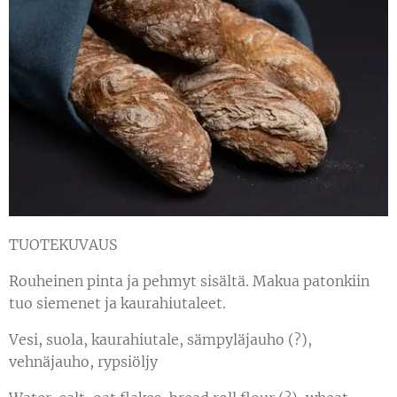
TUOTEKUVAUS
Rouheinen pinta ja pehmyt sisältä. Makua patonkiin
tuo siemenet ja kaurahiutaleet.
Vesi, suola, kaurahiutale, sämpyläjauho (?),
vehnäjauho, rypsiöljy