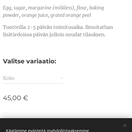
Egg, sugar, margarine (milkless), flour, baking
powder, orange juice, grated orange peel
Tuotteilla 2-5 päivän toimitusaika. Ilmoitathan
lisätiedoissa päivän jolloin noudat tilauksen.
Valitse variaatio:
Koko
45,00
€
Juhlapalvelu Enni-Inkeri
Käytämme evästeitä mahdollistaaksemme