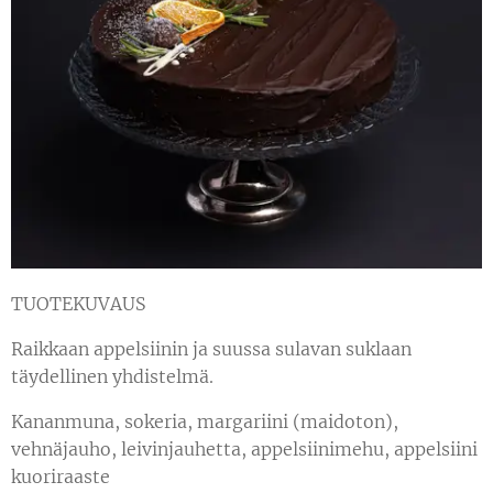
TUOTEKUVAUS
Raikkaan appelsiinin ja suussa sulavan suklaan
täydellinen yhdistelmä.
Kananmuna, sokeria, margariini (maidoton),
vehnäjauho, leivinjauhetta, appelsiinimehu, appelsiini
kuoriraaste