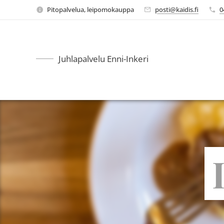
Pitopalvelua, leipomokauppa
posti@kaidis.fi
0
Juhlapalvelu Enni-Inkeri