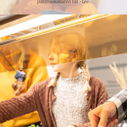
jälkiruokakahvi tai -tee.