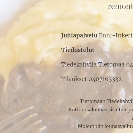
remonti
Juhlapalvelu
Enni-Inker
Tiedustelut
Tiedekahvila Tietomaa 0
Tilaukset 0407163332
Tietomaan Tiedekahvila
Kotiruokalounas sisältää pä
Molempiin lounasvaihtoe