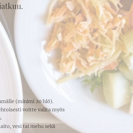
 jatkuu.
hmälle (minimi 20 hlö).
htoisesti voitte valita myös
.
aito, vesi tai mehu sekä