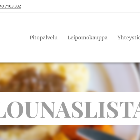
40 7163 332
Pitopalvelu
Leipomokauppa
Yhteysti
LOUNASLIST