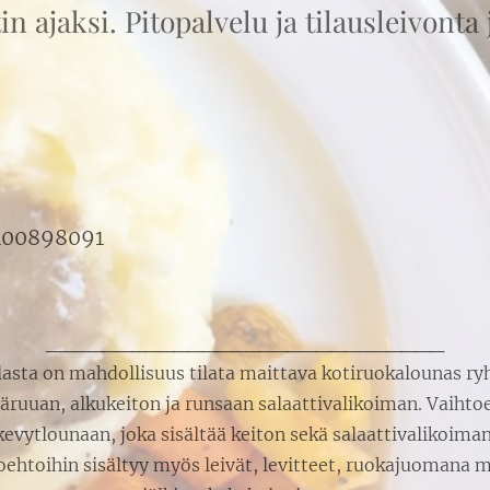
n ajaksi. Pitopalvelu ja tilausleivonta
i
400898091
____________________________
sta on mahdollisuus tilata maittava kotiruokalounas ry
äruuan, alkukeiton ja runsaan salaattivalikoiman. Vaihtoe
kevytlounaan, joka sisältää keiton sekä salaattivalikoiman
htoihin sisältyy myös leivät, levitteet, ruokajuomana m