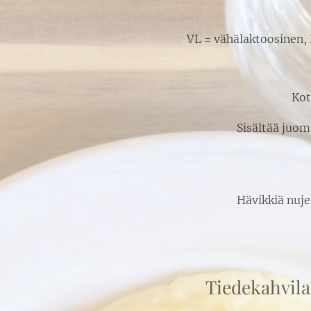
VL = vähälaktoosinen, 
Kot
Sisältää juom
Hävikkiä nuje
Tiedekahvila