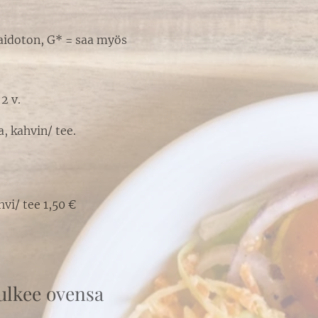
maidoton, G* = saa myös
2 v.
, kahvin/ tee.
vi/ tee 1,50 €
sulkee ovensa